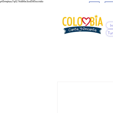
y45mqkau7qf174d86e3od595ocnido
Inicio
Me 
In
Tur