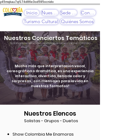
y45mqkau7qf174d86e3od595ocnido
Inicio
Nuestros Cursos
Sede Cultural
Contacto
Turismo Cultural
Quiénes Somos
Nuestros Conciertos Temáticos
Te damos la bienvenida a la experiencia en escena única en Colombia
Mucho más que interpretación vocal,
coreográfica o dramática, es una experiencia
interactiva, divertida, llena de color y
sorpresas, con mensajes para la vida en
nuestros formatos!
Nuestros Elencos
Solistas - Grupos - Duetos
Show Colombia Me Enamoras