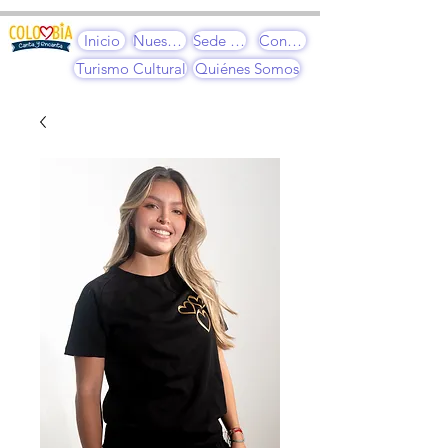
y45mqkau7qf174d86e3od595ocnido
Inicio
Nuestros Cursos
Sede Cultural
Contacto
Turismo Cultural
Quiénes Somos