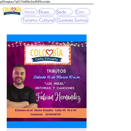
y45mqkau7qf174d86e3od595ocnido
Inicio
Nuestros Cursos
Sede Cultural
Contacto
Turismo Cultural
Quiénes Somos