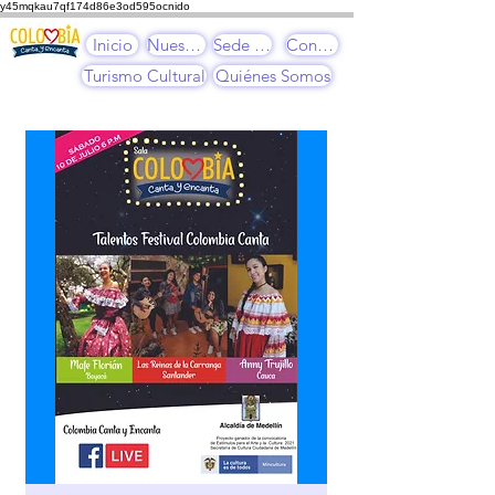
y45mqkau7qf174d86e3od595ocnido
Inicio
Nuestros Cursos
Sede Cultural
Contacto
Turismo Cultural
Quiénes Somos