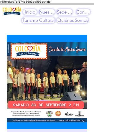
y45mqkau7qf174d86e3od595ocnido
Inicio
Nuestros Cursos
Sede Cultural
Contacto
Turismo Cultural
Quiénes Somos