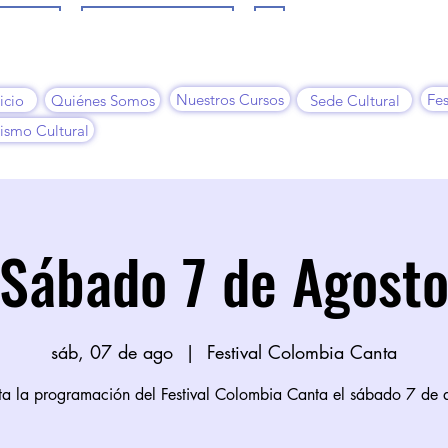
Enamoras
Programación Artística
Más
Nuestros Cursos
Fes
icio
Quiénes Somos
Sede Cultural
ismo Cultural
Sábado 7 de Agost
sáb, 07 de ago
  |  
Festival Colombia Canta
uta la programación del Festival Colombia Canta el sábado 7 de 