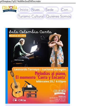
y45mqkau7qf174d86e3od595ocnido
Inicio
Nuestros Cursos
Sede Cultural
Contacto
Turismo Cultural
Quiénes Somos