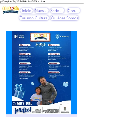
y45mqkau7qf174d86e3od595ocnido
Inicio
Nuestros Cursos
Sede Cultural
Contacto
Turismo Cultural
Quiénes Somos