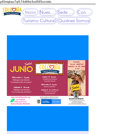
y45mqkau7qf174d86e3od595ocnido
Inicio
Nuestros Cursos
Sede Cultural
Contacto
Turismo Cultural
Quiénes Somos