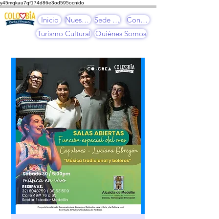
y45mqkau7qf174d86e3od595ocnido
Inicio
Nuestros Cursos
Sede Cultural
Contacto
Turismo Cultural
Quiénes Somos