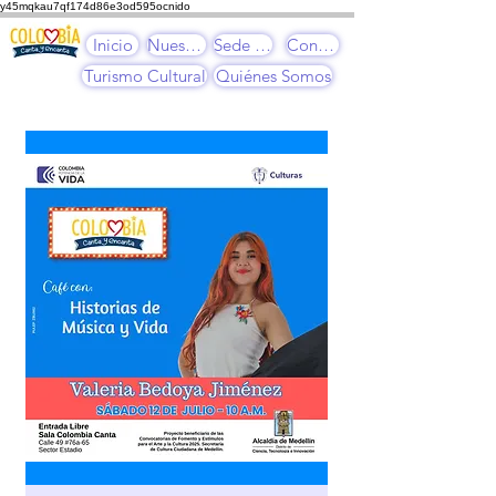
y45mqkau7qf174d86e3od595ocnido
Inicio
Nuestros Cursos
Sede Cultural
Contacto
Turismo Cultural
Quiénes Somos