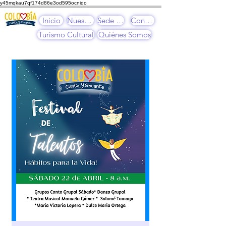
y45mqkau7qf174d86e3od595ocnido
Inicio
Nuestros Cursos
Sede Cultural
Contacto
Turismo Cultural
Quiénes Somos