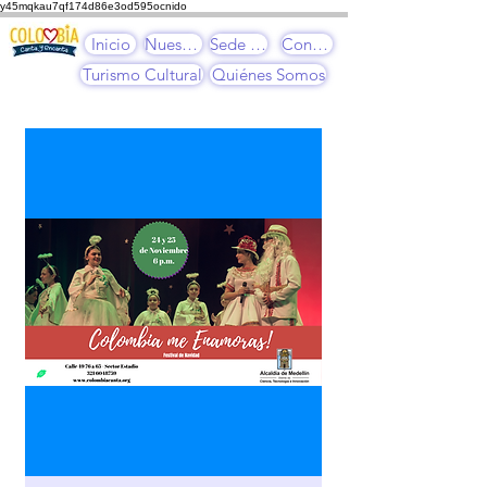
y45mqkau7qf174d86e3od595ocnido
Inicio
Nuestros Cursos
Sede Cultural
Contacto
Turismo Cultural
Quiénes Somos