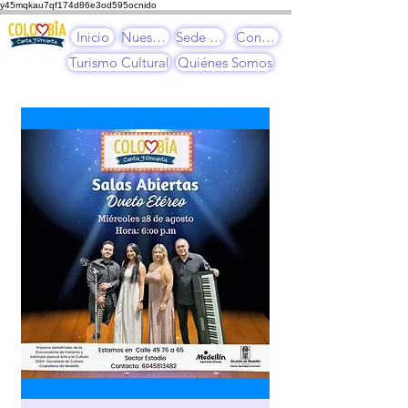
y45mqkau7qf174d86e3od595ocnido
Inicio
Nuestros Cursos
Sede Cultural
Contacto
Turismo Cultural
Quiénes Somos