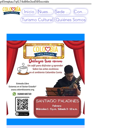
y45mqkau7qf174d86e3od595ocnido
Inicio
Nuestros Cursos
Sede Cultural
Contacto
Turismo Cultural
Quiénes Somos