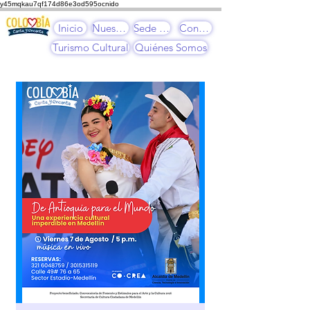
y45mqkau7qf174d86e3od595ocnido
Inicio
Nuestros Cursos
Sede Cultural
Contacto
Turismo Cultural
Quiénes Somos