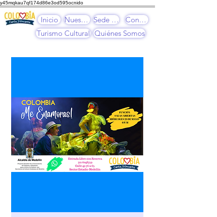
y45mqkau7qf174d86e3od595ocnido
Inicio
Nuestros Cursos
Sede Cultural
Contacto
Turismo Cultural
Quiénes Somos